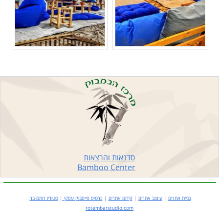
סדנאות והרצאות
Bamboo Center
​
בניית אתרים
|
עיצוב אתרים
|
קידום אתרים
|
כרטיס פייסבוק עסקי
|
סטודיו רותם-בר
:
rotembarstudio.com